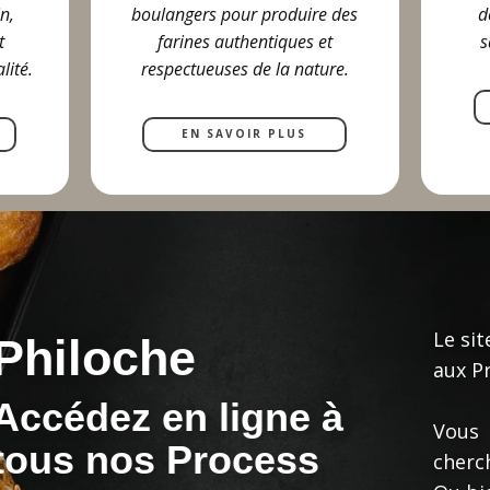
n,
boulangers pour produire des
d
t
farines authentiques et
s
lité.
respectueuses de la nature.
EN SAVOIR PLUS
Le si
Philoche
aux Pr
Accédez en ligne à
Vous 
tous nos Process
cherc