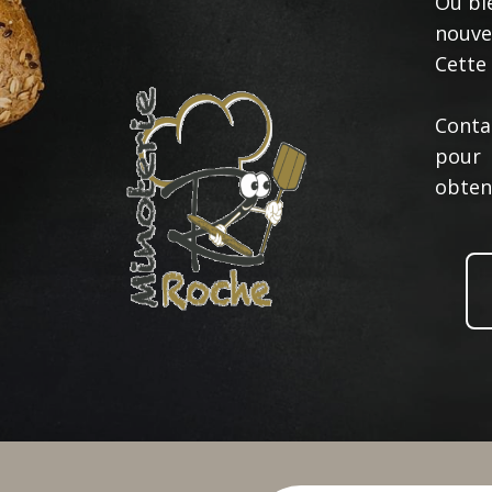
Ou bi
nouve
Cette 
Conta
pour 
obteni